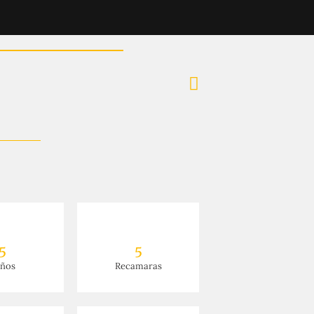
5
5
años
Recamaras