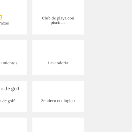
3
Club de playa con
piscinas
razas
namientos
Lavandería
Sendero ecológico
 de golf